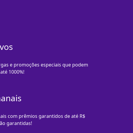
ivos
argas e promoções especiais que podem
 até 1000%!
manais
nais com prêmios garantidos de até R$
ão garantidas!