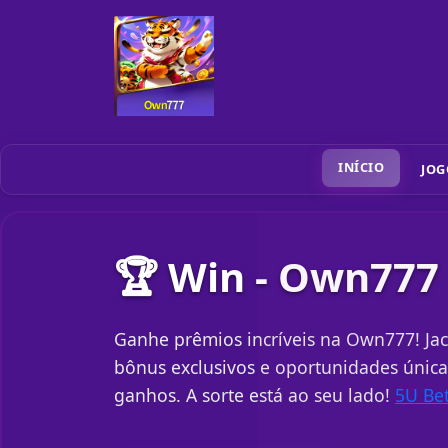
INÍCIO
JOG
🏆 Win - Own777
Ganhe prêmios incríveis na Own777! Jac
bônus exclusivos e oportunidades únicas
ganhos. A sorte está ao seu lado!
5U Be