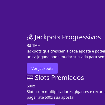
💰 Jackpots Progressivos
R$ 1M+
Jackpots que crescem a cada aposta e pod
única jogada pode mudar sua vida para sem
Ver Jackpots
🎰 Slots Premiados
500x
Slots com multiplicadores gigantes e recur
pagar até 500x sua aposta!