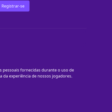
Registrar-se
s pessoais fornecidas durante o uso de
ua da experiência de nossos jogadores.