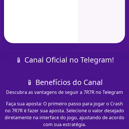
📱 Canal Oficial no Telegram!
📱 Benefícios do Canal
Descubra as vantagens de seguir a 7R7R no Telegram
Faça sua aposta: O primeiro passo para jogar o Crash
no 7R7R é fazer sua aposta. Selecione o valor desejado
diretamente na interface do jogo, ajustando de acordo
com sua estratégia.