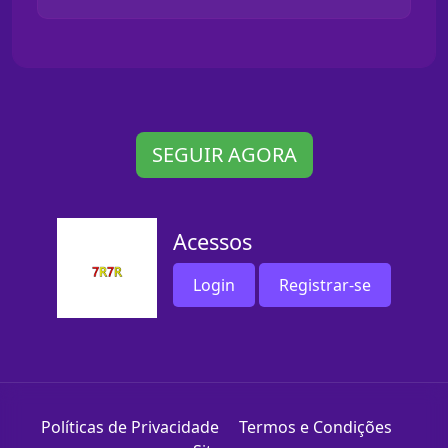
SEGUIR AGORA
Acessos
Login
Registrar-se
Políticas de Privacidade
Termos e Condições