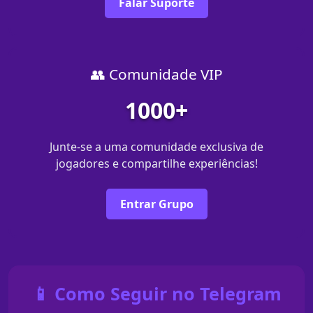
Falar Suporte
👥 Comunidade VIP
1000+
Junte-se a uma comunidade exclusiva de
jogadores e compartilhe experiências!
Entrar Grupo
📱 Como Seguir no Telegram