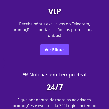
VIP
Receba bônus exclusivos do Telegram,
promoções especiais e códigos promocionais
únicos!
Ver Bônus
📢 Notícias em Tempo Real
24/7
Fique por dentro de todas as novidades,
promoções e eventos da 7FF Login em tempo