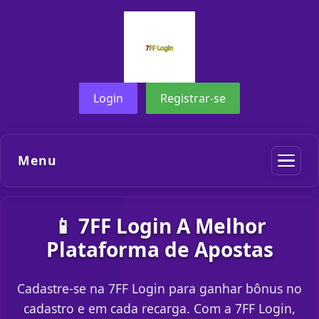
Login
Registrar-se
Menu
📱 7FF Login A Melhor
Plataforma de Apostas
Cadastre-se na 7FF Login para ganhar bônus no
cadastro e em cada recarga. Com a 7FF Login,