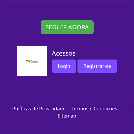
SEGUIR AGORA
Acessos
Login
Registrar-se
Políticas de Privacidade
Termos e Condições
Sitemap