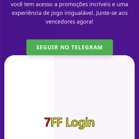
você tem acesso a promoções incríveis e uma
experiência de jogo inigualável. Junte-se aos
vencedores agora!
SEGUIR NO TELEGRAM