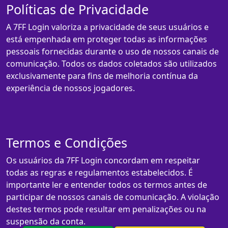
Políticas de Privacidade
A 7FF Login valoriza a privacidade de seus usuários e
está empenhada em proteger todas as informações
pessoais fornecidas durante o uso de nossos canais de
comunicação. Todos os dados coletados são utilizados
exclusivamente para fins de melhoria contínua da
experiência de nossos jogadores.
Termos e Condições
Os usuários da 7FF Login concordam em respeitar
todas as regras e regulamentos estabelecidos. É
importante ler e entender todos os termos antes de
participar de nossos canais de comunicação. A violação
destes termos pode resultar em penalizações ou na
suspensão da conta.