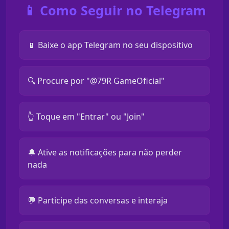
📱 Como Seguir no Telegram
📱 Baixe o app Telegram no seu dispositivo
🔍 Procure por "@79R GameOficial"
👆 Toque em "Entrar" ou "Join"
🔔 Ative as notificações para não perder
nada
💬 Participe das conversas e interaja