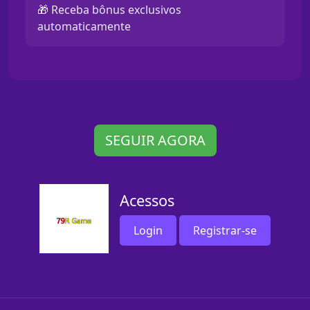
🎁 Receba bônus exclusivos
automaticamente
SEGUIR AGORA
Acessos
Login
Registrar-se