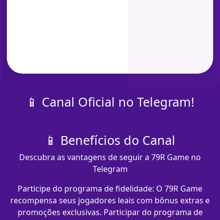
📱 Canal Oficial no Telegram!
📱 Benefícios do Canal
Descubra as vantagens de seguir a 79R Game no
Telegram
Participe do programa de fidelidade: O 79R Game
recompensa seus jogadores leais com bônus extras e
promoções exclusivas. Participar do programa de