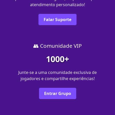
atendimento personalizado!
Falar Suporte
👥 Comunidade VIP
1000+
Junte-se a uma comunidade exclusiva de
jogadores e compartilhe experiências!
Entrar Grupo