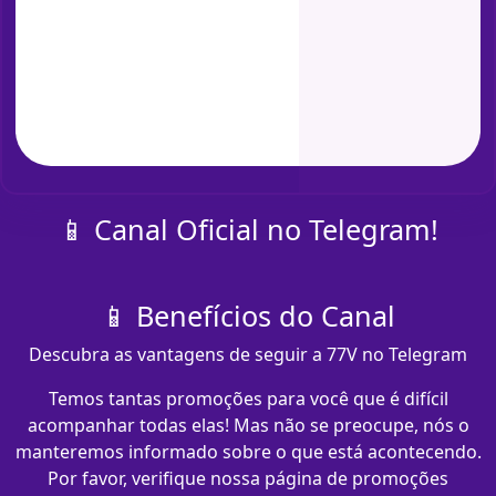
📱 Canal Oficial no Telegram!
📱 Benefícios do Canal
Descubra as vantagens de seguir a 77V no Telegram
Temos tantas promoções para você que é difícil
acompanhar todas elas! Mas não se preocupe, nós o
manteremos informado sobre o que está acontecendo.
Por favor, verifique nossa página de promoções