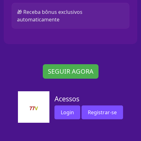
🎁 Receba bônus exclusivos
automaticamente
SEGUIR AGORA
Acessos
Login
Registrar-se