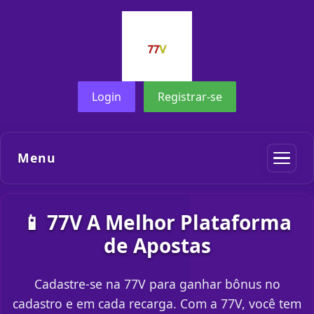
Login
Registrar-se
Menu
📱 77V A Melhor Plataforma
de Apostas
Cadastre-se na 77V para ganhar bônus no
cadastro e em cada recarga. Com a 77V, você tem