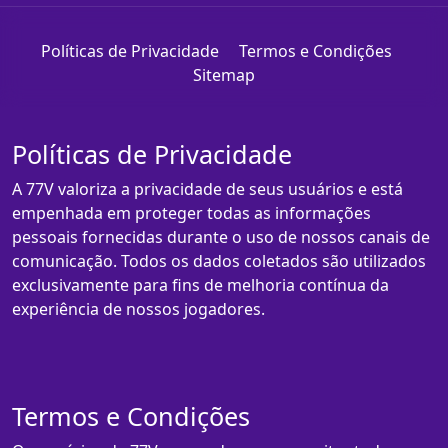
Políticas de Privacidade
Termos e Condições
Sitemap
Políticas de Privacidade
A 77V valoriza a privacidade de seus usuários e está
empenhada em proteger todas as informações
pessoais fornecidas durante o uso de nossos canais de
comunicação. Todos os dados coletados são utilizados
exclusivamente para fins de melhoria contínua da
experiência de nossos jogadores.
Termos e Condições