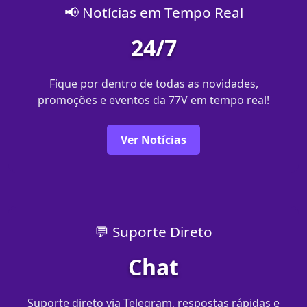
📢 Notícias em Tempo Real
24/7
Fique por dentro de todas as novidades,
promoções e eventos da 77V em tempo real!
Ver Notícias
💬 Suporte Direto
Chat
Suporte direto via Telegram, respostas rápidas e