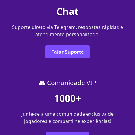
Chat
Suporte direto via Telegram, respostas rápidas e
atendimento personalizado!
Falar Suporte
👥 Comunidade VIP
1000+
Junte-se a uma comunidade exclusiva de
jogadores e compartilhe experiências!