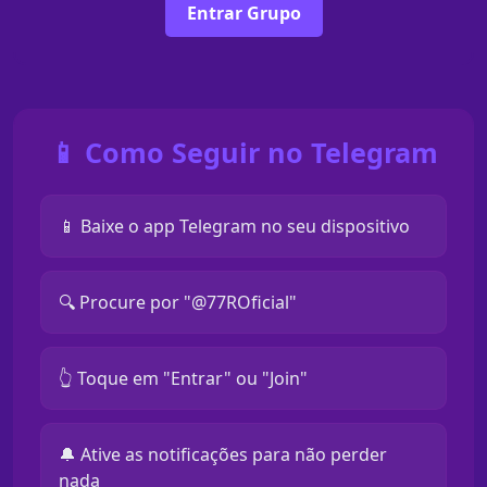
Entrar Grupo
📱 Como Seguir no Telegram
📱 Baixe o app Telegram no seu dispositivo
🔍 Procure por "@77ROficial"
👆 Toque em "Entrar" ou "Join"
🔔 Ative as notificações para não perder
nada