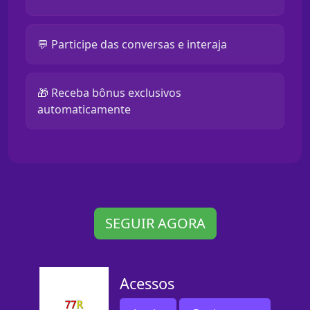
💬 Participe das conversas e interaja
🎁 Receba bônus exclusivos
automaticamente
SEGUIR AGORA
Acessos