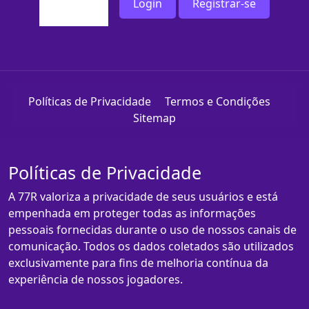
Login
Registrar-se
Políticas de Privacidade
Termos e Condições
Sitemap
Políticas de Privacidade
A 77R valoriza a privacidade de seus usuários e está
empenhada em proteger todas as informações
pessoais fornecidas durante o uso de nossos canais de
comunicação. Todos os dados coletados são utilizados
exclusivamente para fins de melhoria contínua da
experiência de nossos jogadores.