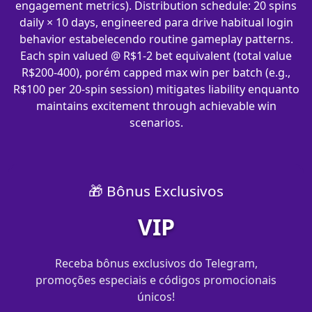
engagement metrics). Distribution schedule: 20 spins
daily × 10 days, engineered para drive habitual login
behavior estabelecendo routine gameplay patterns.
Each spin valued @ R$1-2 bet equivalent (total value
R$200-400), porém capped max win per batch (e.g.,
R$100 per 20-spin session) mitigates liability enquanto
maintains excitement through achievable win
scenarios.
🎁 Bônus Exclusivos
VIP
Receba bônus exclusivos do Telegram,
promoções especiais e códigos promocionais
únicos!