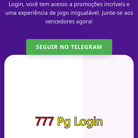
Login, você tem acesso a promoções incríveis e
uma experiência de jogo inigualável. Junte-se aos
vencedores agora!
SEGUIR NO TELEGRAM