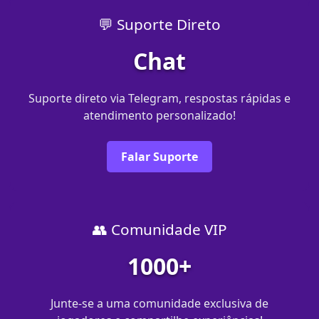
💬 Suporte Direto
Chat
Suporte direto via Telegram, respostas rápidas e
atendimento personalizado!
Falar Suporte
👥 Comunidade VIP
1000+
Junte-se a uma comunidade exclusiva de