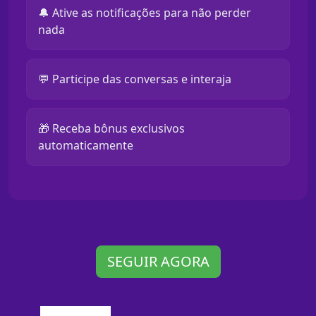
🔔 Ative as notificações para não perder
nada
💬 Participe das conversas e interaja
🎁 Receba bônus exclusivos
automaticamente
SEGUIR AGORA