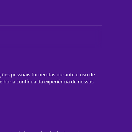
ções pessoais fornecidas durante o uso de
elhoria contínua da experiência de nossos