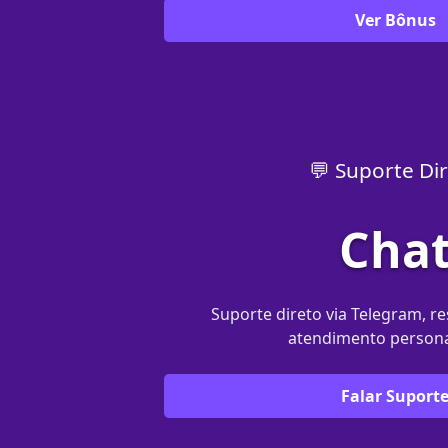
Ver Bônus
💬 Suporte Di
Cha
Suporte direto via Telegram, r
atendimento persona
Falar Suport