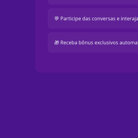
💬 Participe das conversas e interaj
🎁 Receba bônus exclusivos autom