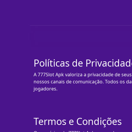
Políticas de Privacida
A 777Slot Apk valoriza a privacidade de se
nossos canais de comunicação. Todos os dad
jogadores.
Termos e Condições