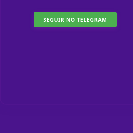
SEGUIR NO TELEGRAM