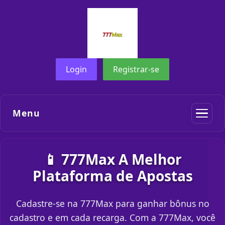
Login
Registrar-se
Menu
📱 777Max A Melhor
Plataforma de Apostas
Cadastre-se na 777Max para ganhar bônus no
cadastro e em cada recarga. Com a 777Max, você