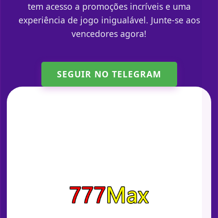
tem acesso a promoções incríveis e uma
experiência de jogo inigualável. Junte-se aos
vencedores agora!
SEGUIR NO TELEGRAM