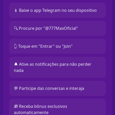
📱 Baixe o app Telegram no seu dispositivo
🔍 Procure por "@777MaxOficial"
👆 Toque em "Entrar" ou "Join"
🔔 Ative as notificações para não perder
nada
💬 Participe das conversas e interaja
🎁 Receba bônus exclusivos
automaticamente