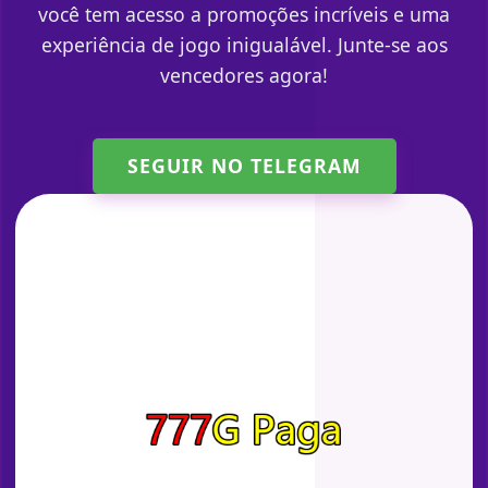
você tem acesso a promoções incríveis e uma
experiência de jogo inigualável. Junte-se aos
vencedores agora!
SEGUIR NO TELEGRAM