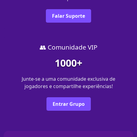
Falar Suporte
👥 Comunidade VIP
1000+
Junte-se a uma comunidade exclusiva de
jogadores e compartilhe experiências!
Entrar Grupo