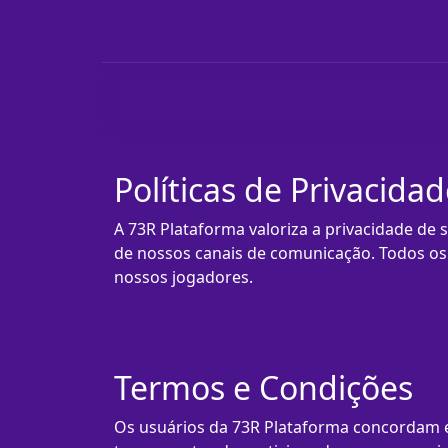
Políticas de Privacida
A 73R Plataforma valoriza a privacidade de
de nossos canais de comunicação. Todos os 
nossos jogadores.
Termos e Condições
Os usuários da 73R Plataforma concordam em