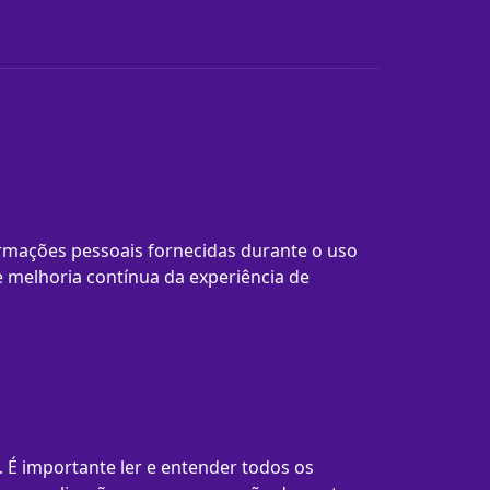
ormações pessoais fornecidas durante o uso
e melhoria contínua da experiência de
 É importante ler e entender todos os