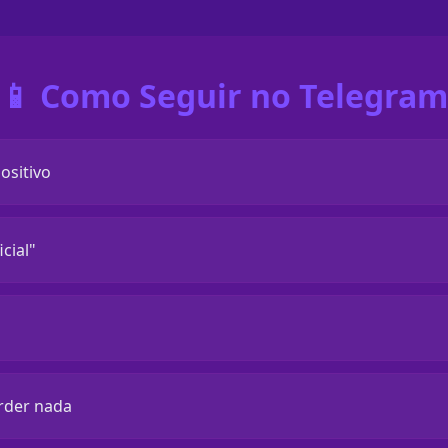
📱 Como Seguir no Telegram
ositivo
cial"
erder nada