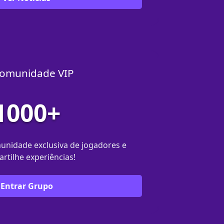
Comunidade VIP
1000+
unidade exclusiva de jogadores e
rtilhe experiências!
Entrar Grupo