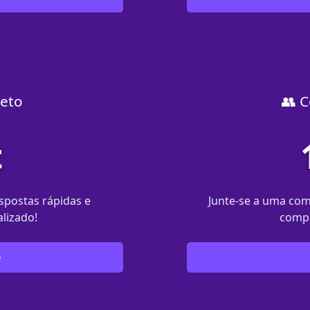
reto
👥 
t
espostas rápidas e
Junte-se a uma com
lizado!
compa
e