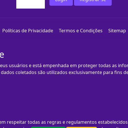
Políticas de Privacidade
Termos e Condições
Sitemap
de
 seus usuários e está empenhada em proteger todas as inf
dados coletados são utilizados exclusivamente para fins d
 respeitar todas as regras e regulamentos estabelecidos.