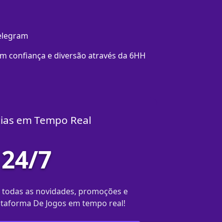
elegram
om confiança e diversão através da 6HH
cias em Tempo Real
24/7
e todas as novidades, promoções e
ataforma De Jogos em tempo real!