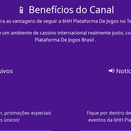
📱 Benefícios do Canal
ra as vantagens de seguir a 6HH Plataforma De Jogos no T
e um ambiente de cassino internacional realmente justo, c
Plataforma De Jogos Brasil .
sivos
📢 Notí
m, promoções especiais
Fique por dentro d
s únicos!
eventos da 6HH Pl