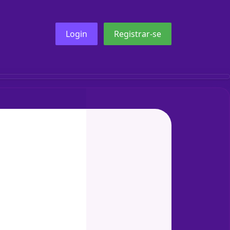
Login
Registrar-se