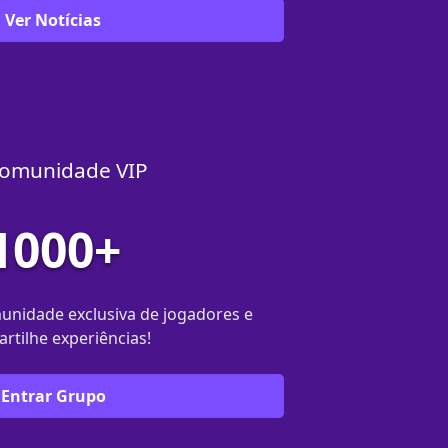
Ver Notícias
Comunidade VIP
1000+
unidade exclusiva de jogadores e
rtilhe experiências!
Entrar Grupo