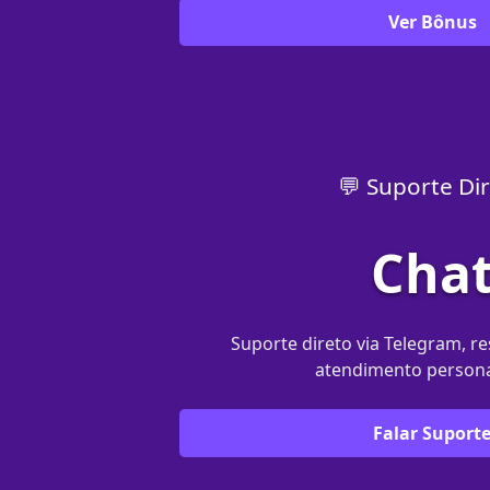
Ver Bônus
💬 Suporte Di
Cha
Suporte direto via Telegram, r
atendimento persona
Falar Suport