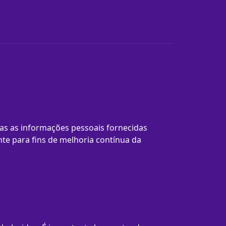
as as informações pessoais fornecidas
te para fins de melhoria contínua da