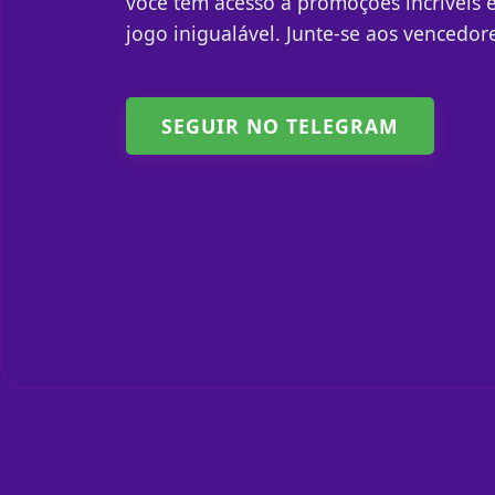
você tem acesso a promoções incríveis 
jogo inigualável. Junte-se aos vencedor
SEGUIR NO TELEGRAM