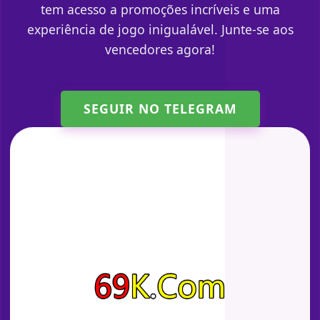
tem acesso a promoções incríveis e uma
experiência de jogo inigualável. Junte-se aos
vencedores agora!
SEGUIR NO TELEGRAM