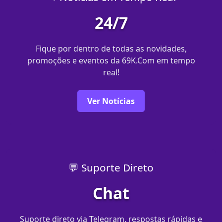
24/7
Fique por dentro de todas as novidades,
promoções e eventos da 69K.Com em tempo
real!
Ver Notícias
💬 Suporte Direto
Chat
Suporte direto via Telegram, respostas rápidas e