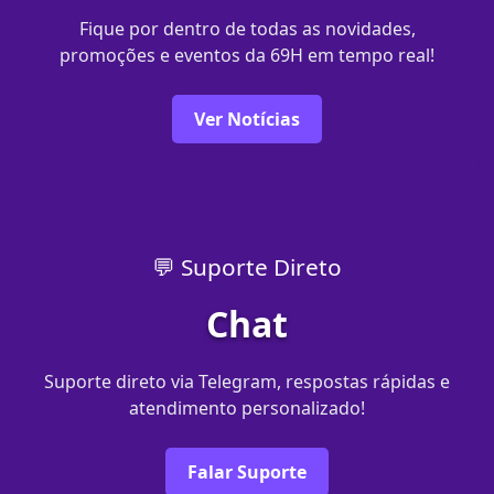
Fique por dentro de todas as novidades,
promoções e eventos da 69H em tempo real!
Ver Notícias
💬 Suporte Direto
Chat
Suporte direto via Telegram, respostas rápidas e
atendimento personalizado!
Falar Suporte