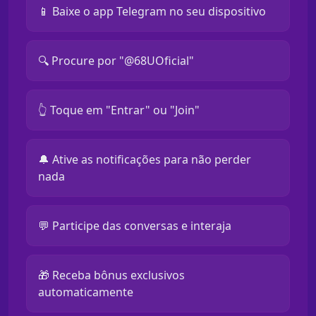
📱 Baixe o app Telegram no seu dispositivo
🔍 Procure por "@68UOficial"
👆 Toque em "Entrar" ou "Join"
🔔 Ative as notificações para não perder
nada
💬 Participe das conversas e interaja
🎁 Receba bônus exclusivos
automaticamente