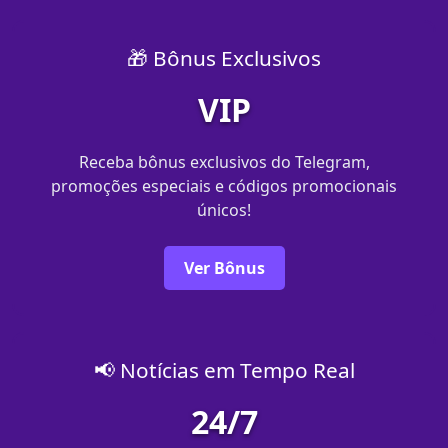
🎁 Bônus Exclusivos
VIP
Receba bônus exclusivos do Telegram,
promoções especiais e códigos promocionais
únicos!
Ver Bônus
📢 Notícias em Tempo Real
24/7