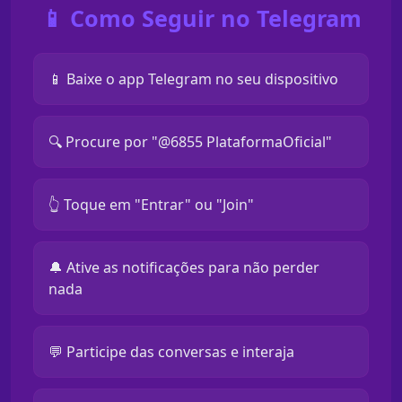
📱 Como Seguir no Telegram
📱 Baixe o app Telegram no seu dispositivo
🔍 Procure por "@6855 PlataformaOficial"
👆 Toque em "Entrar" ou "Join"
🔔 Ative as notificações para não perder
nada
💬 Participe das conversas e interaja