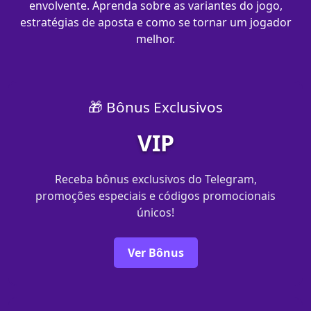
envolvente. Aprenda sobre as variantes do jogo,
estratégias de aposta e como se tornar um jogador
melhor.
🎁 Bônus Exclusivos
VIP
Receba bônus exclusivos do Telegram,
promoções especiais e códigos promocionais
únicos!
Ver Bônus