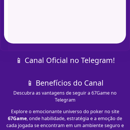
📱 Canal Oficial no Telegram!
📱 Benefícios do Canal
Descubra as vantagens de seguir a 67Game no
Telegram
Explore o emocionante universo do poker no site
67Game
, onde habilidade, estratégia e a emoção de
cada jogada se encontram em um ambiente seguro e