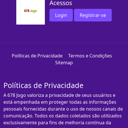
Acessos
Login
Registrar-se
Políticas de Privacidade
Termos e Condições
Sitemap
Políticas de Privacidade
A 678 Jogo valoriza a privacidade de seus usuários e
está empenhada em proteger todas as informações
pessoais fornecidas durante o uso de nossos canais de
comunicação. Todos os dados coletados são utilizados
exclusivamente para fins de melhoria contínua da