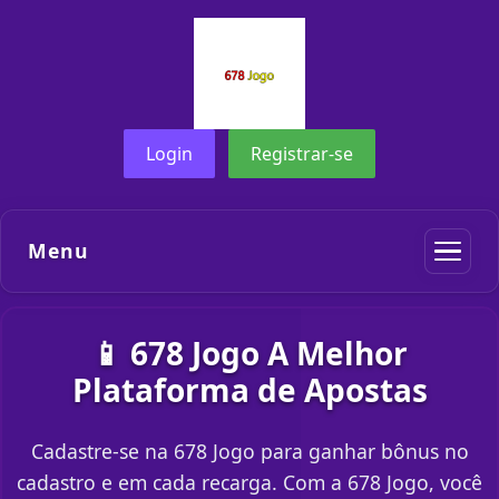
Login
Registrar-se
Menu
📱 678 Jogo A Melhor
Plataforma de Apostas
Cadastre-se na 678 Jogo para ganhar bônus no
cadastro e em cada recarga. Com a 678 Jogo, você