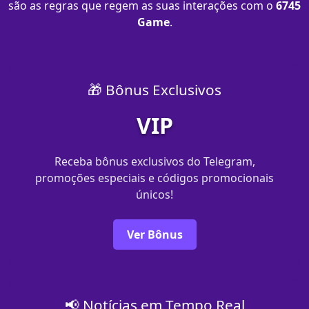
são as regras que regem as suas interações com o
6745
Game
.
🎁 Bônus Exclusivos
VIP
Receba bônus exclusivos do Telegram,
promoções especiais e códigos promocionais
únicos!
Ver Bônus
📢 Notícias em Tempo Real