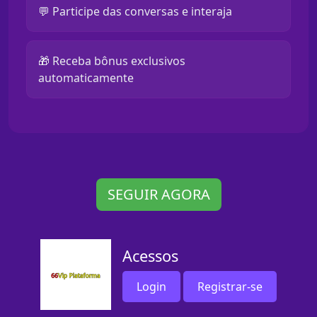
💬 Participe das conversas e interaja
🎁 Receba bônus exclusivos
automaticamente
SEGUIR AGORA
Acessos
Login
Registrar-se