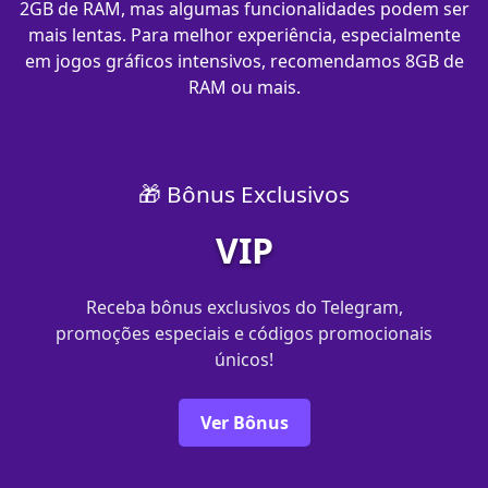
2GB de RAM, mas algumas funcionalidades podem ser
mais lentas. Para melhor experiência, especialmente
em jogos gráficos intensivos, recomendamos 8GB de
RAM ou mais.
🎁 Bônus Exclusivos
VIP
Receba bônus exclusivos do Telegram,
promoções especiais e códigos promocionais
únicos!
Ver Bônus