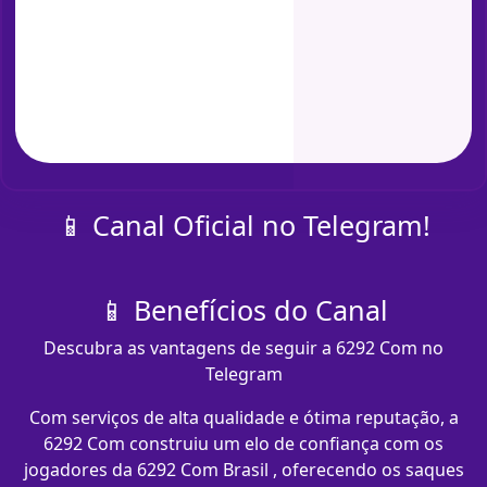
📱 Canal Oficial no Telegram!
📱 Benefícios do Canal
Descubra as vantagens de seguir a 6292 Com no
Telegram
Com serviços de alta qualidade e ótima reputação, a
6292 Com construiu um elo de confiança com os
jogadores da 6292 Com Brasil , oferecendo os saques