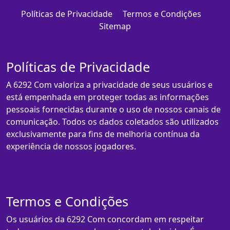
Políticas de Privacidade
Termos e Condições
Sitemap
Políticas de Privacidade
A 6292 Com valoriza a privacidade de seus usuários e
está empenhada em proteger todas as informações
pessoais fornecidas durante o uso de nossos canais de
comunicação. Todos os dados coletados são utilizados
exclusivamente para fins de melhoria contínua da
experiência de nossos jogadores.
Termos e Condições
Os usuários da 6292 Com concordam em respeitar