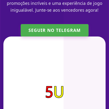
promoções incríveis e uma experiência de jogo
inigualável. Junte-se aos vencedores agora!
SEGUIR NO TELEGRAM