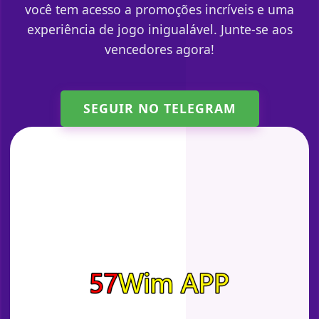
você tem acesso a promoções incríveis e uma
experiência de jogo inigualável. Junte-se aos
vencedores agora!
SEGUIR NO TELEGRAM