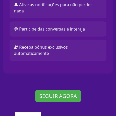
🔔 Ative as notificações para não perder
nada
💬 Participe das conversas e interaja
🎁 Receba bônus exclusivos
automaticamente
SEGUIR AGORA