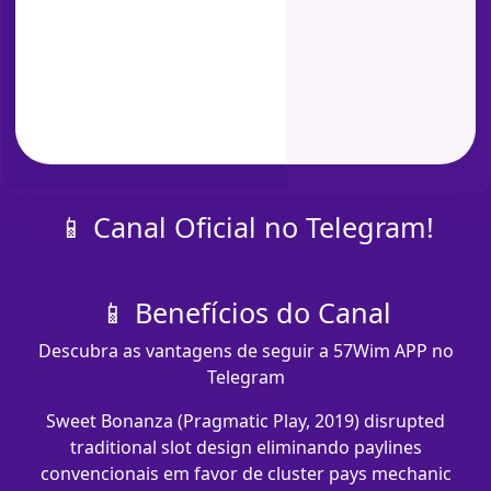
📱 Canal Oficial no Telegram!
📱 Benefícios do Canal
Descubra as vantagens de seguir a 57Wim APP no
Telegram
Sweet Bonanza (Pragmatic Play, 2019) disrupted
traditional slot design eliminando paylines
convencionais em favor de cluster pays mechanic