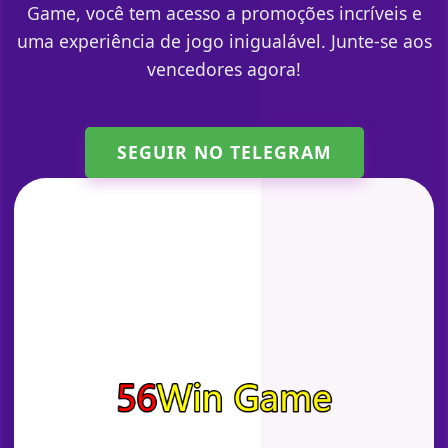
Game, você tem acesso a promoções incríveis e
uma experiência de jogo inigualável. Junte-se aos
vencedores agora!
SEGUIR NO TELEGRAM