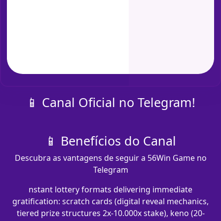
📱 Canal Oficial no Telegram!
📱 Benefícios do Canal
Descubra as vantagens de seguir a 56Win Game no
Telegram
nstant lottery formats delivering immediate
gratification: scratch cards (digital reveal mechanics,
tiered prize structures 2x-10.000x stake), keno (20-