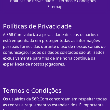
Políticas de Privacidade
Termos e Condições
Sitemap
Políticas de Privacidade
A 56R.Com valoriza a privacidade de seus usuários e
está empenhada em proteger todas as informações
pessoais fornecidas durante o uso de nossos canais de
comunicação. Todos os dados coletados são utilizados
exclusivamente para fins de melhoria contínua da
experiência de nossos jogadores.
Termos e Condições
Os usuários da 56R.Com concordam em respeitar todas
as regras e regulamentos estabelecidos. É importante