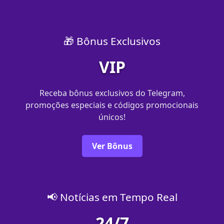
🎁 Bônus Exclusivos
VIP
Receba bônus exclusivos do Telegram,
promoções especiais e códigos promocionais
únicos!
Ver Bônus
📢 Notícias em Tempo Real
24/7