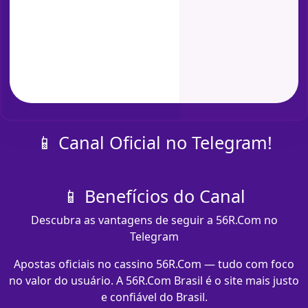
📱 Canal Oficial no Telegram!
📱 Benefícios do Canal
Descubra as vantagens de seguir a 56R.Com no
Telegram
Apostas oficiais no cassino 56R.Com — tudo com foco
no valor do usuário. A 56R.Com Brasil é o site mais justo
e confiável do Brasil.