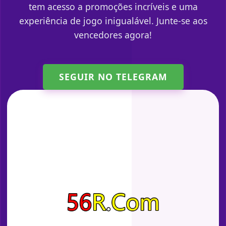
tem acesso a promoções incríveis e uma
experiência de jogo inigualável. Junte-se aos
vencedores agora!
SEGUIR NO TELEGRAM