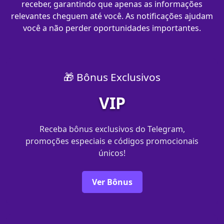
receber, garantindo que apenas as informações
relevantes cheguem até você. As notificações ajudam
você a não perder oportunidades importantes.
🎁 Bônus Exclusivos
VIP
Receba bônus exclusivos do Telegram,
promoções especiais e códigos promocionais
únicos!
Ver Bônus