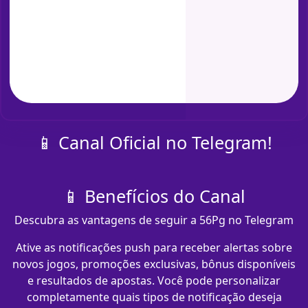
📱 Canal Oficial no Telegram!
📱 Benefícios do Canal
Descubra as vantagens de seguir a 56Pg no Telegram
Ative as notificações push para receber alertas sobre
novos jogos, promoções exclusivas, bônus disponíveis
e resultados de apostas. Você pode personalizar
completamente quais tipos de notificação deseja