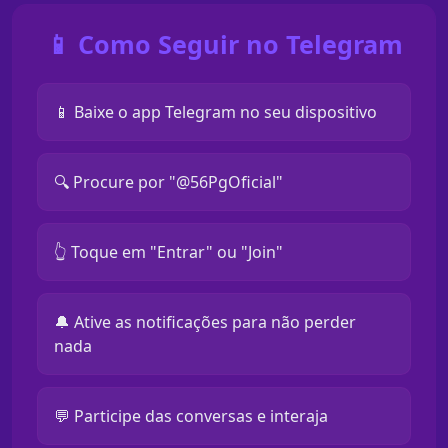
📱 Como Seguir no Telegram
📱 Baixe o app Telegram no seu dispositivo
🔍 Procure por "@56PgOficial"
👆 Toque em "Entrar" ou "Join"
🔔 Ative as notificações para não perder
nada
💬 Participe das conversas e interaja