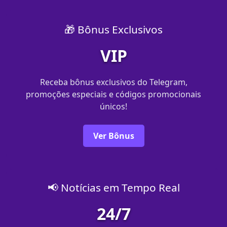
🎁 Bônus Exclusivos
VIP
Receba bônus exclusivos do Telegram,
promoções especiais e códigos promocionais
únicos!
Ver Bônus
📢 Notícias em Tempo Real
24/7