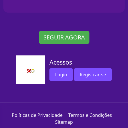
SEGUIR AGORA
Acessos
Login
Registrar-se
Políticas de Privacidade
Termos e Condições
Sitemap