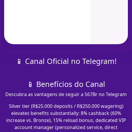
📱 Canal Oficial no Telegram!
📱 Benefícios do Canal
Descubra as vantagens de seguir a 567Br no Telegram
Silver tier (R$25.000 deposits / R$250.000 wagering)
elevates benefits substantially: 8% cashback (60%
increase vs. Bronze), 15% reload bonus, dedicated VIP
account manager (personalized service, direct