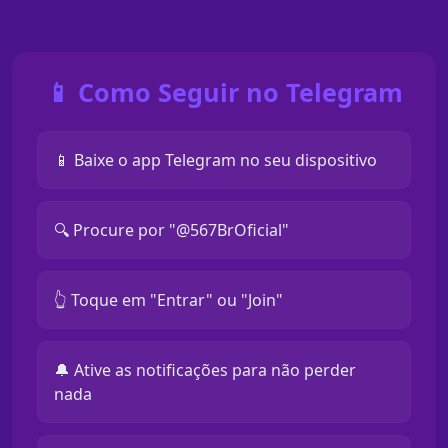
📱 Como Seguir no Telegram
📱 Baixe o app Telegram no seu dispositivo
🔍 Procure por "@567BrOficial"
👆 Toque em "Entrar" ou "Join"
🔔 Ative as notificações para não perder
nada