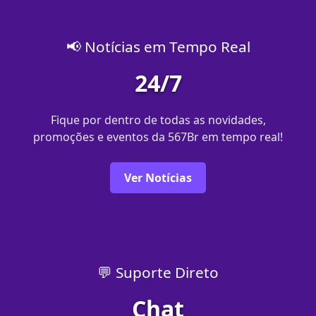
📢 Notícias em Tempo Real
24/7
Fique por dentro de todas as novidades,
promoções e eventos da 567Br em tempo real!
Ver Notícias
💬 Suporte Direto
Chat