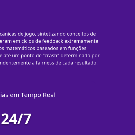
nicas de jogo, sintetizando conceitos de
 operam em ciclos de feedback extremamente
elos matemáticos baseados em funções
te até um ponto de "crash" determinado por
endentemente a fairness de cada resultado.
cias em Tempo Real
24/7