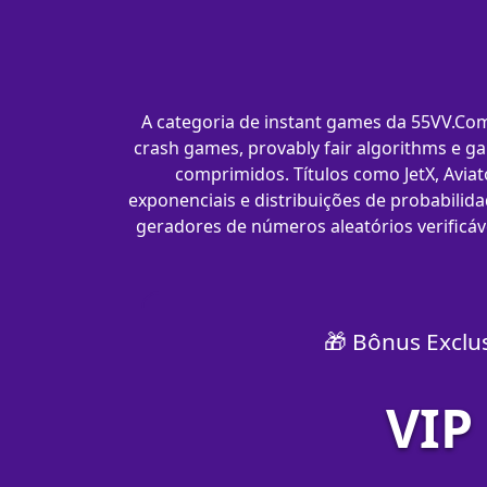
A categoria de instant games da 55VV.Co
crash games, provably fair algorithms e g
comprimidos. Títulos como JetX, Avi
exponenciais e distribuições de probabili
geradores de números aleatórios verificáv
🎁 Bônus Exclu
VIP