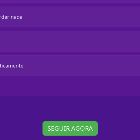
erder nada
a
aticamente
SEGUIR AGORA