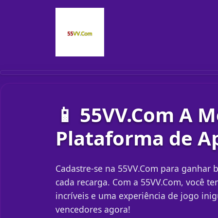
📱 55VV.Com A M
Plataforma de A
Cadastre-se na 55VV.Com para ganhar 
cada recarga. Com a 55VV.Com, você t
incríveis e uma experiência de jogo inig
vencedores agora!