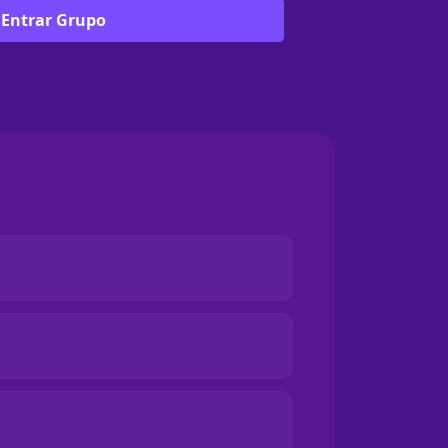
Entrar Grupo