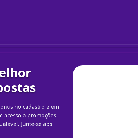
elhor
postas
bônus no cadastro e em
em acesso a promoções
ualável. Junte-se aos