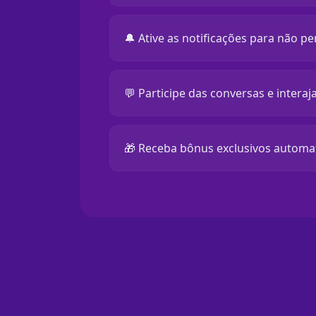
🔔 Ative as notificações para não p
💬 Participe das conversas e interaj
🎁 Receba bônus exclusivos autom