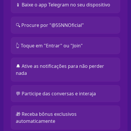
📱 Baixe o app Telegram no seu dispositivo
🔍 Procure por "@55NNOficial"
👆 Toque em "Entrar" ou "Join"
🔔 Ative as notificações para não perder
nada
💬 Participe das conversas e interaja
🎁 Receba bônus exclusivos
automaticamente