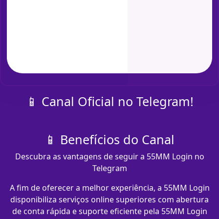
📱 Canal Oficial no Telegram!
📱 Benefícios do Canal
Descubra as vantagens de seguir a 55MM Login no
Telegram
A fim de oferecer a melhor experiência, a 55MM Login
disponibiliza serviços online superiores com abertura
de conta rápida e suporte eficiente pela 55MM Login