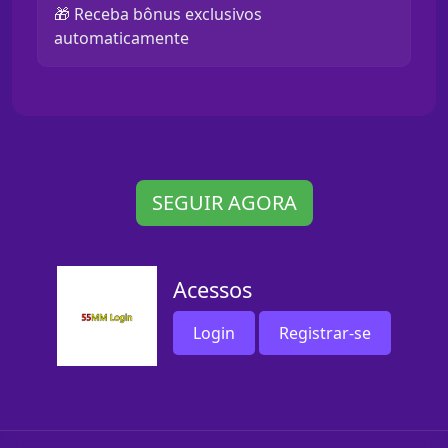
🎁 Receba bônus exclusivos
automaticamente
SEGUIR AGORA
Acessos
Login
Registrar-se