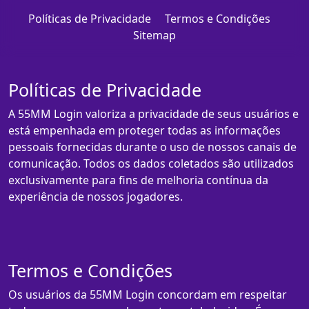
Políticas de Privacidade
Termos e Condições
Sitemap
Políticas de Privacidade
A 55MM Login valoriza a privacidade de seus usuários e
está empenhada em proteger todas as informações
pessoais fornecidas durante o uso de nossos canais de
comunicação. Todos os dados coletados são utilizados
exclusivamente para fins de melhoria contínua da
experiência de nossos jogadores.
Termos e Condições
Os usuários da 55MM Login concordam em respeitar