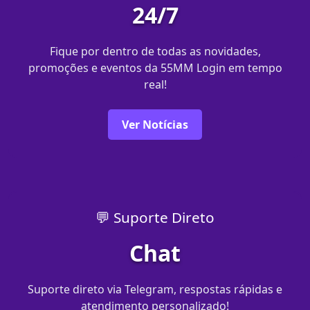
24/7
Fique por dentro de todas as novidades,
promoções e eventos da 55MM Login em tempo
real!
Ver Notícias
💬 Suporte Direto
Chat
Suporte direto via Telegram, respostas rápidas e
atendimento personalizado!