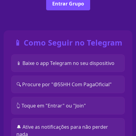
Entrar Grupo
📱 Como Seguir no Telegram
📱 Baixe o app Telegram no seu dispositivo
🔍 Procure por "@55HH Com PagaOficial"
👆 Toque em "Entrar" ou "Join"
🔔 Ative as notificações para não perder
nada