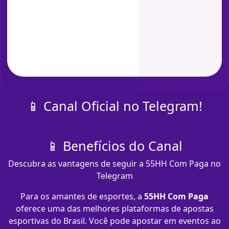
📱 Canal Oficial no Telegram!
📱 Benefícios do Canal
Descubra as vantagens de seguir a 55HH Com Paga no
Telegram
Para os amantes de esportes, a
55HH Com Paga
oferece uma das melhores plataformas de apostas
esportivas do Brasil. Você pode apostar em eventos ao