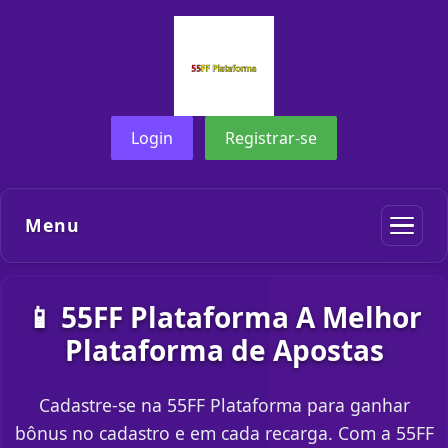
Login
Registrar-se
Menu
📱 55FF Plataforma A Melhor
Plataforma de Apostas
Cadastre-se na 55FF Plataforma para ganhar
bônus no cadastro e em cada recarga. Com a 55FF