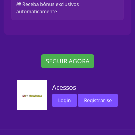
🎁 Receba bônus exclusivos
automaticamente
SEGUIR AGORA
Acessos
Login
Registrar-se