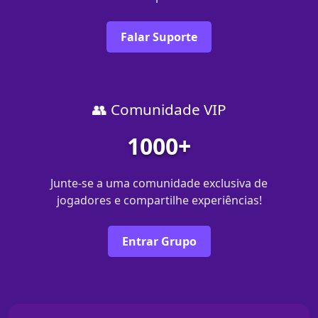
Falar Suporte
👥 Comunidade VIP
1000+
Junte-se a uma comunidade exclusiva de
jogadores e compartilhe experiências!
Entrar Grupo