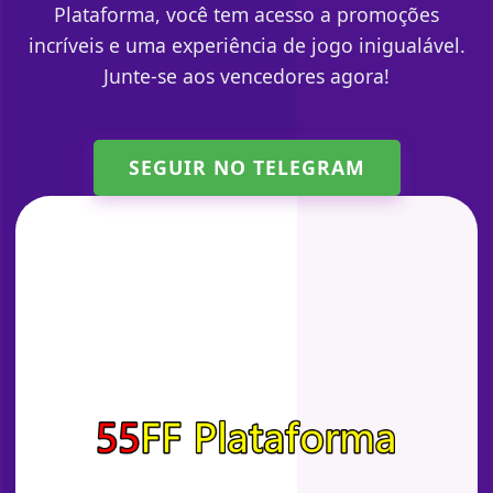
Plataforma, você tem acesso a promoções
incríveis e uma experiência de jogo inigualável.
Junte-se aos vencedores agora!
SEGUIR NO TELEGRAM