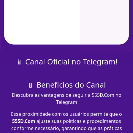
📱 Canal Oficial no Telegram!
📱 Benefícios do Canal
Descubra as vantagens de seguir a 555D.Com no
Telegram
Essa proximidade com os usuários permite que o
555D.Com
ajuste suas políticas e procedimentos
conforme necessário, garantindo que as práticas