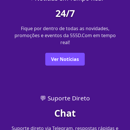
24/7
Fique por dentro de todas as novidades,
promoções e eventos da 555D.Com em tempo
real!
Ver Notícias
💬 Suporte Direto
Chat
Suporte direto via Telegram, respostas rápidas e