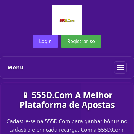
Login
Registrar-se
Menu
📱 555D.Com A Melhor
Plataforma de Apostas
Cadastre-se na 555D.Com para ganhar bônus no
cadastro e em cada recarga. Com a 555D.Com,