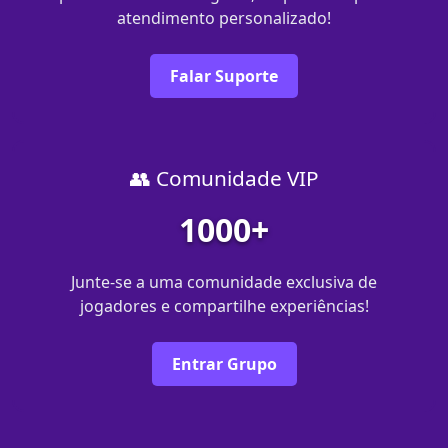
atendimento personalizado!
Falar Suporte
👥 Comunidade VIP
1000+
Junte-se a uma comunidade exclusiva de
jogadores e compartilhe experiências!
Entrar Grupo