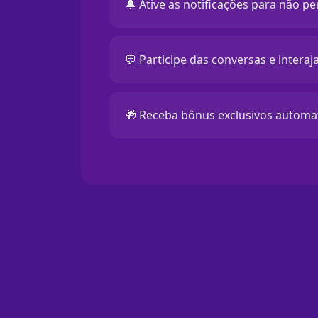
🔔 Ative as notificações para não p
💬 Participe das conversas e interaj
🎁 Receba bônus exclusivos autom