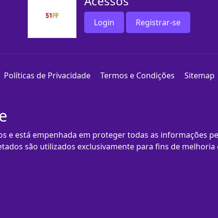
Acessos
Login
Registrar-se
Políticas de Privacidade
Termos e Condições
Sitemap
de
rios e está empenhada em proteger todas as informações p
tados são utilizados exclusivamente para fins de melhoria