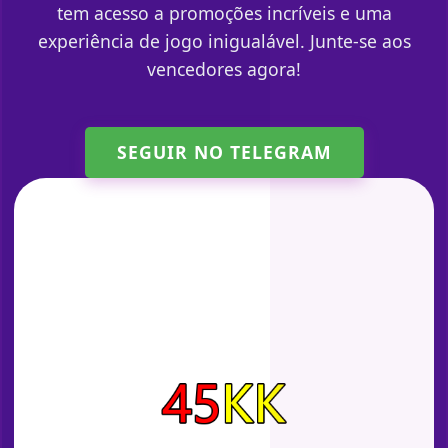
tem acesso a promoções incríveis e uma
experiência de jogo inigualável. Junte-se aos
vencedores agora!
SEGUIR NO TELEGRAM