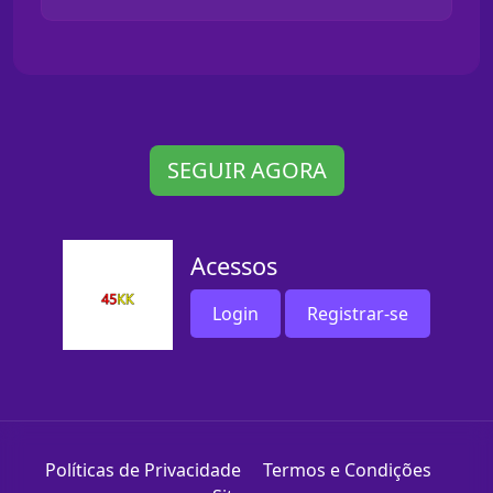
SEGUIR AGORA
Acessos
Login
Registrar-se
Políticas de Privacidade
Termos e Condições