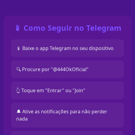
📱 Como Seguir no Telegram
📱 Baixe o app Telegram no seu dispositivo
🔍 Procure por "@444OkOficial"
👆 Toque em "Entrar" ou "Join"
🔔 Ative as notificações para não perder
nada