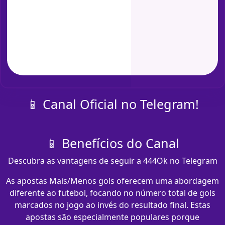
📱 Canal Oficial no Telegram!
📱 Benefícios do Canal
Descubra as vantagens de seguir a 444Ok no Telegram
As apostas Mais/Menos gols oferecem uma abordagem
diferente ao futebol, focando no número total de gols
marcados no jogo ao invés do resultado final. Estas
apostas são especialmente populares porque