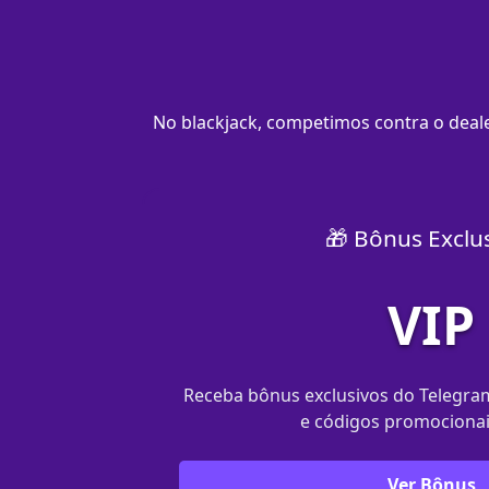
No blackjack, competimos contra o deale
🎁 Bônus Exclu
VIP
Receba bônus exclusivos do Telegra
e códigos promocionai
Ver Bônus