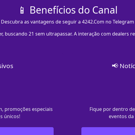
📱 Benefícios do Canal
Descubra as vantagens de seguir a 4242.Com no Telegram
r, buscando 21 sem ultrapassar. A interação com dealers r
sivos
📢 Notí
m, promoções especiais
Fique por dentro d
s únicos!
eventos da