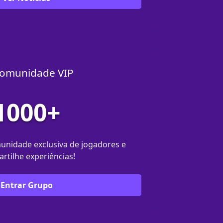
Comunidade VIP
1000+
unidade exclusiva de jogadores e
rtilhe experiências!
Entrar Grupo