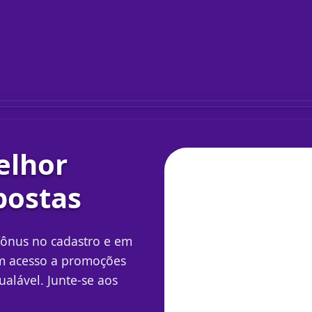
elhor
postas
bônus no cadastro e em
em acesso a promoções
ualável. Junte-se aos