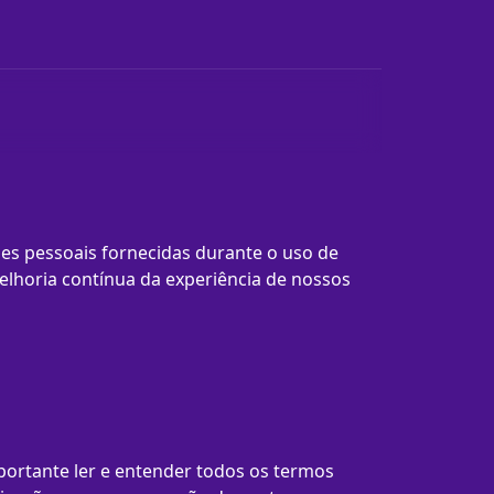
es pessoais fornecidas durante o uso de
elhoria contínua da experiência de nossos
ortante ler e entender todos os termos