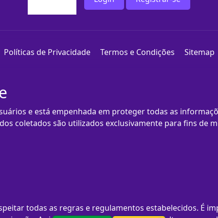
Políticas de Privacidade
Termos e Condições
Sitemap
de
usuários e está empenhada em proteger todas as informaçõ
os coletados são utilizados exclusivamente para fins de m
eitar todas as regras e regulamentos estabelecidos. É imp