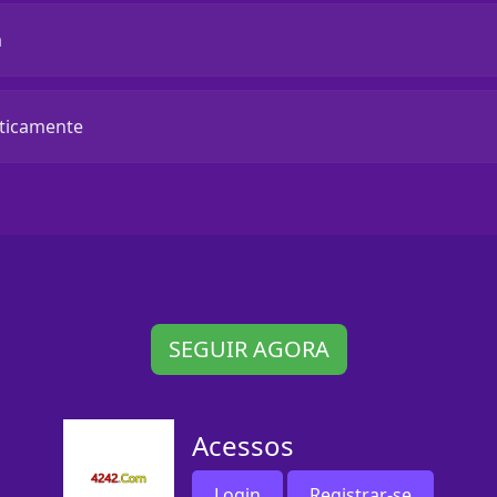
a
aticamente
SEGUIR AGORA
Acessos
Login
Registrar-se