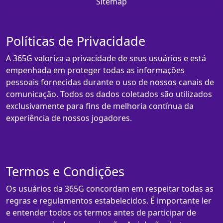
Sitemap
Políticas de Privacidade
A 365G valoriza a privacidade de seus usuários e está
empenhada em proteger todas as informações
pessoais fornecidas durante o uso de nossos canais de
comunicação. Todos os dados coletados são utilizados
exclusivamente para fins de melhoria contínua da
experiência de nossos jogadores.
Termos e Condições
Os usuários da 365G concordam em respeitar todas as
regras e regulamentos estabelecidos. É importante ler
e entender todos os termos antes de participar de