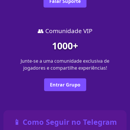
Falar Suporte
👥 Comunidade VIP
1000+
Junte-se a uma comunidade exclusiva de
jogadores e compartilhe experiências!
Entrar Grupo
📱 Como Seguir no Telegram