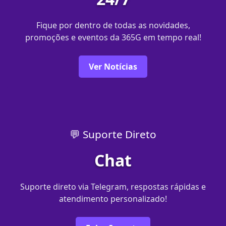
Fique por dentro de todas as novidades,
promoções e eventos da 365G em tempo real!
Ver Notícias
💬 Suporte Direto
Chat
Suporte direto via Telegram, respostas rápidas e
atendimento personalizado!