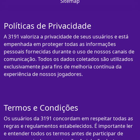
Sitemap
Políticas de Privacidade
A 3191 valoriza a privacidade de seus usuários e está
empenhada em proteger todas as informações
pessoais fornecidas durante o uso de nossos canais de
comunicação. Todos os dados coletados são utilizados
exclusivamente para fins de melhoria contínua da
experiência de nossos jogadores.
Termos e Condições
Os usuários da 3191 concordam em respeitar todas as
regras e regulamentos estabelecidos. É importante ler
e entender todos os termos antes de participar de