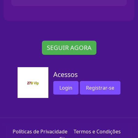
SEGUIR AGORA
Acessos
Login
Registrar-se
Políticas de Privacidade
Termos e Condições