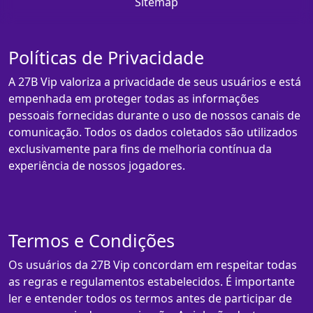
Sitemap
Políticas de Privacidade
A 27B Vip valoriza a privacidade de seus usuários e está
empenhada em proteger todas as informações
pessoais fornecidas durante o uso de nossos canais de
comunicação. Todos os dados coletados são utilizados
exclusivamente para fins de melhoria contínua da
experiência de nossos jogadores.
Termos e Condições
Os usuários da 27B Vip concordam em respeitar todas
as regras e regulamentos estabelecidos. É importante
ler e entender todos os termos antes de participar de