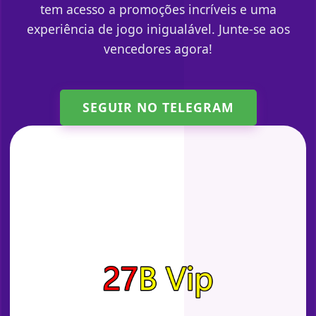
tem acesso a promoções incríveis e uma
experiência de jogo inigualável. Junte-se aos
vencedores agora!
SEGUIR NO TELEGRAM