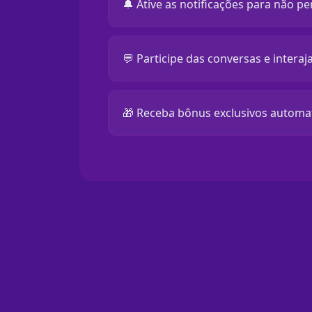
🔔 Ative as notificações para não p
💬 Participe das conversas e interaj
🎁 Receba bônus exclusivos autom