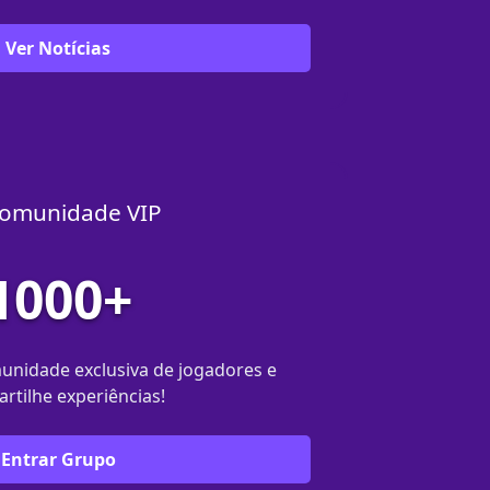
Ver Notícias
Comunidade VIP
1000+
unidade exclusiva de jogadores e
rtilhe experiências!
Entrar Grupo