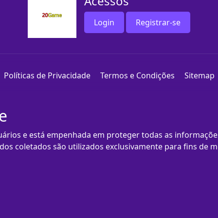
Acessos
Login
Registrar-se
Políticas de Privacidade
Termos e Condições
Sitemap
de
suários e está empenhada em proteger todas as informaçõe
os coletados são utilizados exclusivamente para fins de m