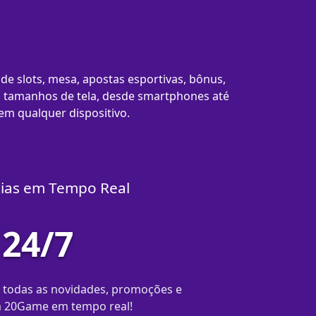
 de slots, mesa, apostas esportivas, bônus,
es tamanhos de tela, desde smartphones até
em qualquer dispositivo.
cias em Tempo Real
24/7
e todas as novidades, promoções e
a 20Game em tempo real!