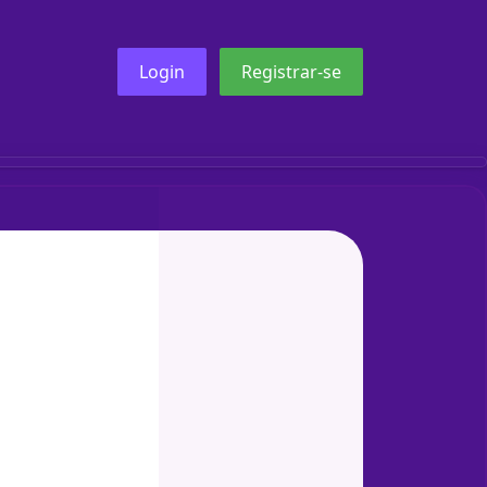
Login
Registrar-se