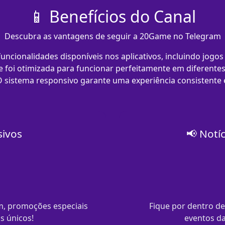
📱 Benefícios do Canal
Descubra as vantagens de seguir a 20Game no Telegram
ncionalidades disponíveis nos aplicativos, incluindo jogos
ce foi otimizada para funcionar perfeitamente em diferent
 sistema responsivo garante uma experiência consistente 
sivos
📢 Notí
m, promoções especiais
Fique por dentro d
s únicos!
eventos d