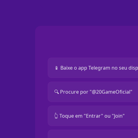
📱 Baixe o app Telegram no seu disp
🔍 Procure por "@20GameOficial"
👆 Toque em "Entrar" ou "Join"