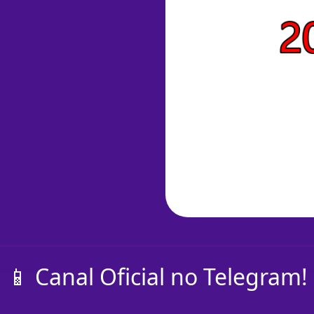
📱 Canal Oficial no Telegram!