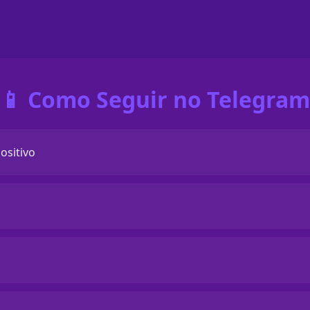
📱 Como Seguir no Telegram
ositivo