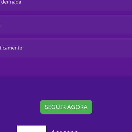
erder nada
a
aticamente
SEGUIR AGORA