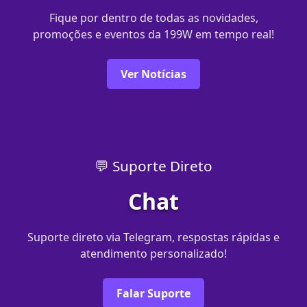
Fique por dentro de todas as novidades,
promoções e eventos da 199W em tempo real!
Ver Notícias
💬 Suporte Direto
Chat
Suporte direto via Telegram, respostas rápidas e
atendimento personalizado!
Falar Suporte