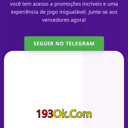
você tem acesso a promoções incríveis e uma
experiência de jogo inigualável. Junte-se aos
vencedores agora!
SEGUIR NO TELEGRAM