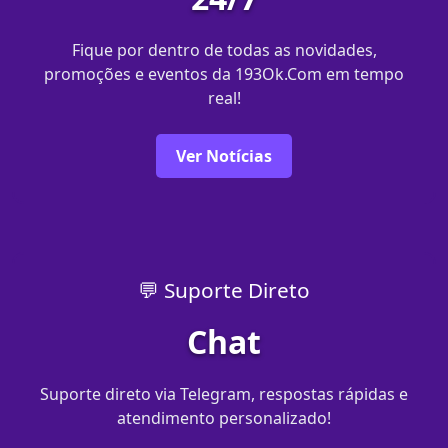
Fique por dentro de todas as novidades,
promoções e eventos da 193Ok.Com em tempo
real!
Ver Notícias
💬 Suporte Direto
Chat
Suporte direto via Telegram, respostas rápidas e
atendimento personalizado!