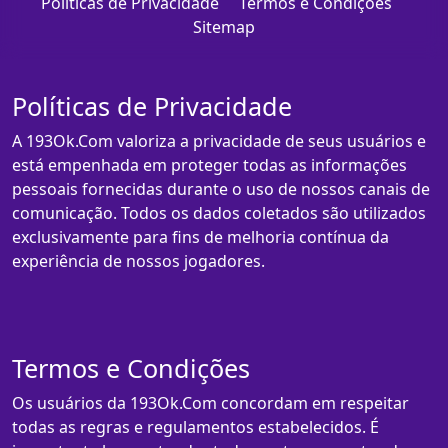
Políticas de Privacidade
Termos e Condições
Sitemap
Políticas de Privacidade
A 193Ok.Com valoriza a privacidade de seus usuários e
está empenhada em proteger todas as informações
pessoais fornecidas durante o uso de nossos canais de
comunicação. Todos os dados coletados são utilizados
exclusivamente para fins de melhoria contínua da
experiência de nossos jogadores.
Termos e Condições
Os usuários da 193Ok.Com concordam em respeitar
todas as regras e regulamentos estabelecidos. É