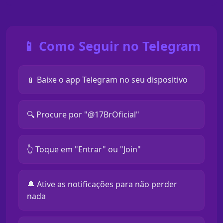
📱 Como Seguir no Telegram
📱 Baixe o app Telegram no seu dispositivo
🔍 Procure por "@17BrOficial"
👆 Toque em "Entrar" ou "Join"
🔔 Ative as notificações para não perder
nada