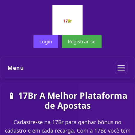
Login
Registrar-se
Menu
📱 17Br A Melhor Plataforma
de Apostas
Cadastre-se na 17Br para ganhar bônus no
cadastro e em cada recarga. Com a 17Br, você tem