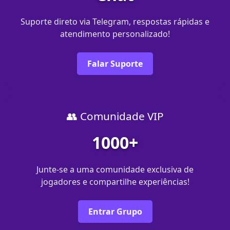
Suporte direto via Telegram, respostas rápidas e
atendimento personalizado!
Falar Suporte
👥 Comunidade VIP
1000+
Junte-se a uma comunidade exclusiva de
jogadores e compartilhe experiências!
Entrar Grupo