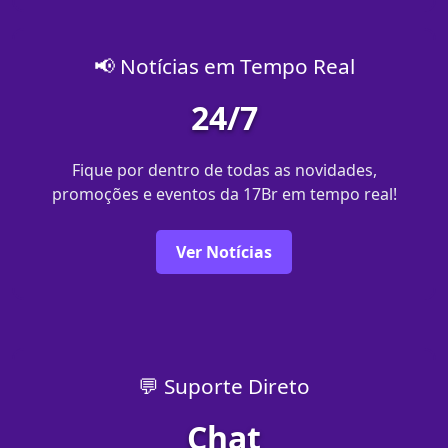
📢 Notícias em Tempo Real
24/7
Fique por dentro de todas as novidades,
promoções e eventos da 17Br em tempo real!
Ver Notícias
💬 Suporte Direto
Chat