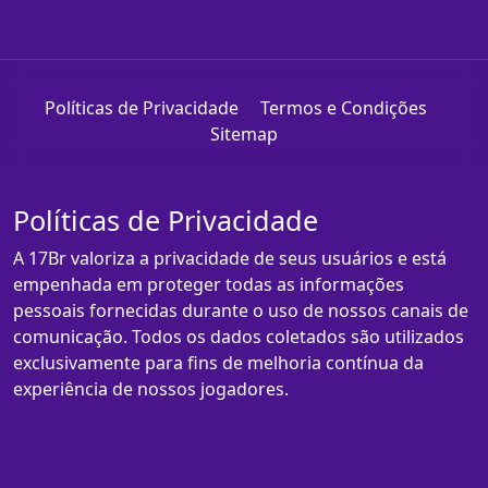
Políticas de Privacidade
Termos e Condições
Sitemap
Políticas de Privacidade
A 17Br valoriza a privacidade de seus usuários e está
empenhada em proteger todas as informações
pessoais fornecidas durante o uso de nossos canais de
comunicação. Todos os dados coletados são utilizados
exclusivamente para fins de melhoria contínua da
experiência de nossos jogadores.