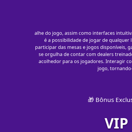
alhe do jogo, assim como interfaces intuit
é a possibilidade de jogar de qualquer
participar das mesas e jogos disponíveis, 
se orgulha de contar com dealers treina
acolhedor para os jogadores. Interagir co
jogo, tornando
🎁 Bônus Exclu
VIP