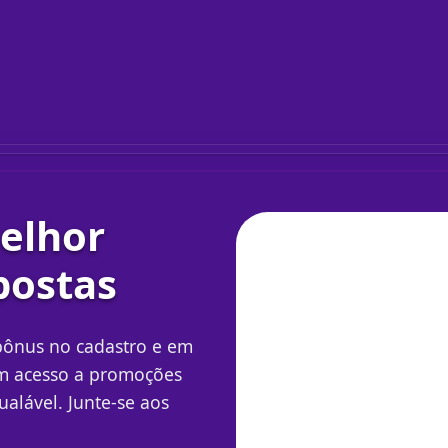
Melhor
postas
bônus no cadastro e em
em acesso a promoções
ualável. Junte-se aos