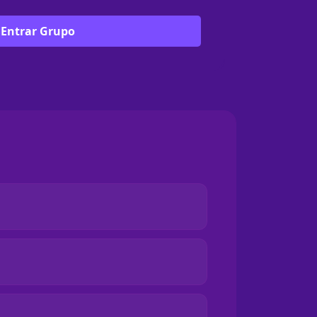
Entrar Grupo