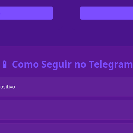
e
📱 Como Seguir no Telegram
ositivo