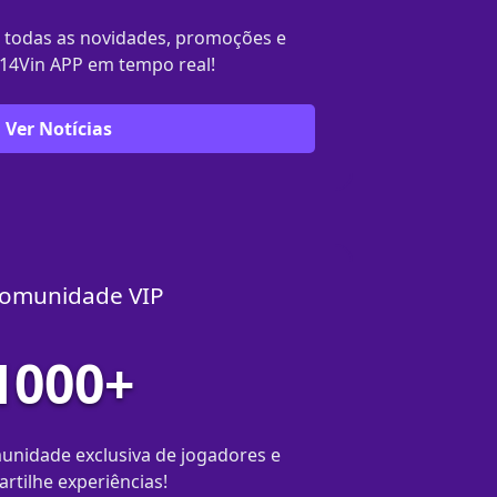
e todas as novidades, promoções e
 14Vin APP em tempo real!
Ver Notícias
Comunidade VIP
1000+
unidade exclusiva de jogadores e
rtilhe experiências!