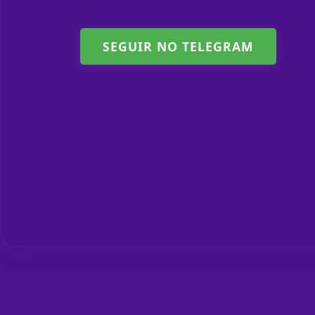
SEGUIR NO TELEGRAM