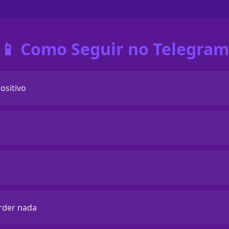
📱 Como Seguir no Telegram
ositivo
erder nada