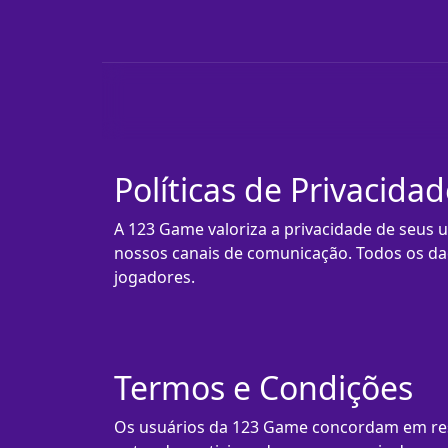
Políticas de Privacida
A 123 Game valoriza a privacidade de seus
nossos canais de comunicação. Todos os dad
jogadores.
Termos e Condições
Os usuários da 123 Game concordam em resp