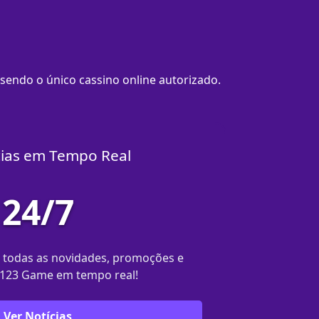
 sendo o único cassino online autorizado.
cias em Tempo Real
24/7
e todas as novidades, promoções e
 123 Game em tempo real!
Ver Notícias