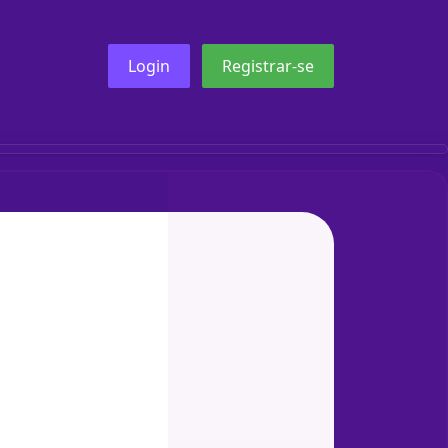
Login
Registrar-se