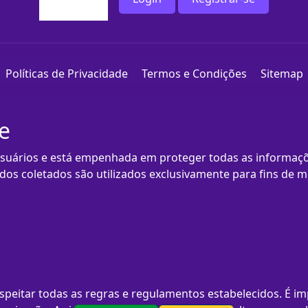
Políticas de Privacidade
Termos e Condições
Sitemap
de
 usuários e está empenhada em proteger todas as informaçõ
os coletados são utilizados exclusivamente para fins de m
eitar todas as regras e regulamentos estabelecidos. É im