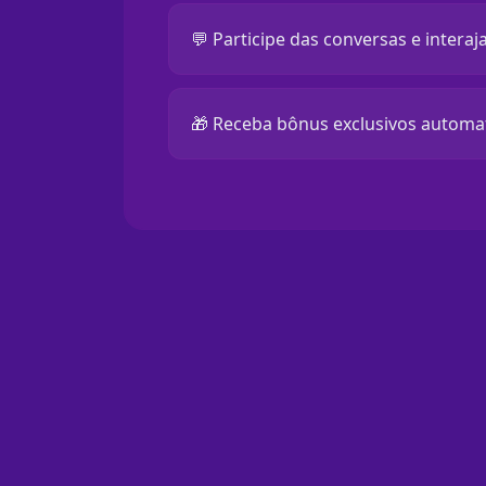
💬 Participe das conversas e interaj
🎁 Receba bônus exclusivos autom