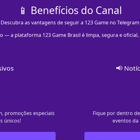
📱 Benefícios do Canal
Descubra as vantagens de seguir a 123 Game no Telegram
— a plataforma 123 Game Brasil é limpa, segura e oficial,
sivos
📢 Notí
m, promoções especiais
Fique por dentro d
s únicos!
eventos da