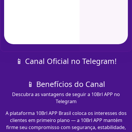
📱 Canal Oficial no Telegram!
📱 Benefícios do Canal
Descubra as vantagens de seguir a 10Brl APP no
Telegram
A plataforma 10Brl APP Brasil coloca os interesses dos
clientes em primeiro plano — a 10Brl APP mantém
firme seu compromisso com segurança, estabilidade,