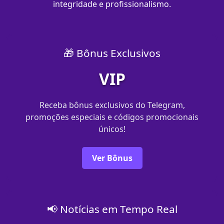
integridade e profissionalismo.
🎁 Bônus Exclusivos
VIP
Receba bônus exclusivos do Telegram,
promoções especiais e códigos promocionais
únicos!
Ver Bônus
📢 Notícias em Tempo Real