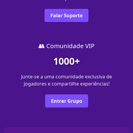
Falar Suporte
👥 Comunidade VIP
1000+
Junte-se a uma comunidade exclusiva de
jogadores e compartilhe experiências!
Entrar Grupo