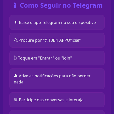
📱 Como Seguir no Telegram
📱 Baixe o app Telegram no seu dispositivo
🔍 Procure por "@10Brl APPOficial"
👆 Toque em "Entrar" ou "Join"
🔔 Ative as notificações para não perder
nada
💬 Participe das conversas e interaja