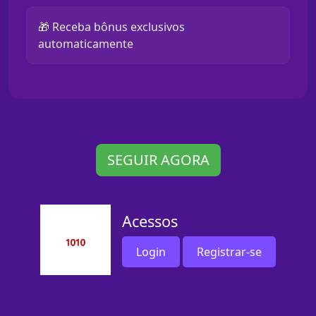
🎁 Receba bônus exclusivos
automaticamente
SEGUIR AGORA
Acessos
Login
Registrar-se