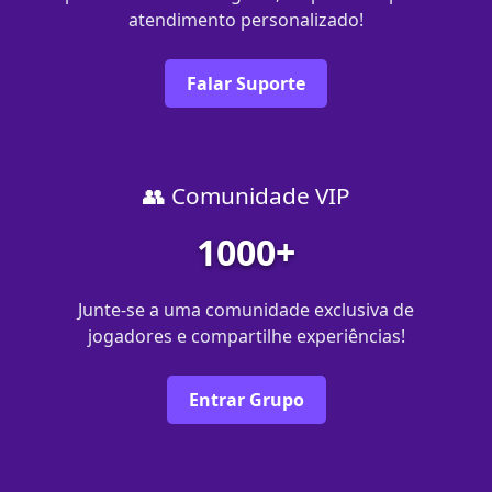
atendimento personalizado!
Falar Suporte
👥 Comunidade VIP
1000+
Junte-se a uma comunidade exclusiva de
jogadores e compartilhe experiências!
Entrar Grupo