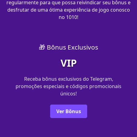
regularmente para que possa reivindicar seu bônus e
desfrutar de uma ótima experiência de jogo conosco
no 1010!
🎁 Bônus Exclusivos
VIP
Receba bônus exclusivos do Telegram,
promoções especiais e códigos promocionais
únicos!
Ver Bônus