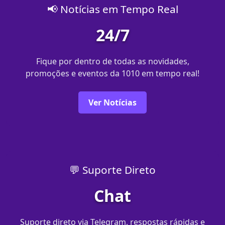
📢 Notícias em Tempo Real
24/7
Fique por dentro de todas as novidades,
promoções e eventos da 1010 em tempo real!
Ver Notícias
💬 Suporte Direto
Chat
Suporte direto via Telegram, respostas rápidas e