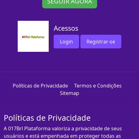
SEGUIR AGORA
Acessos
Login
Registrar-se
Políticas de Privacidade
Termos e Condições
Sitemap
Políticas de Privacidade
A 017Brl Plataforma valoriza a privacidade de seus
usuários e está empenhada em proteger todas as