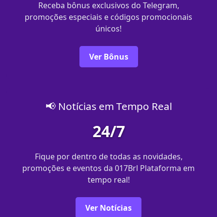
Receba bônus exclusivos do Telegram,
promoções especiais e códigos promocionais
únicos!
Ver Bônus
📢 Notícias em Tempo Real
24/7
Fique por dentro de todas as novidades,
promoções e eventos da 017Brl Plataforma em
tempo real!
Ver Notícias